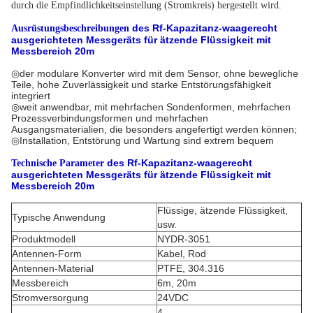
durch die Empfindlichkeitseinstellung (Stromkreis) hergestellt wird.
des
Rf-Kapazitanz-waagerecht
Ausrüstungsbeschreibungen
ausgerichteten Messgeräts für ätzende Flüssigkeit mit
Messbereich 20m
◎
der modulare Konverter wird mit dem Sensor, ohne bewegliche
Teile, hohe Zuverlässigkeit und starke Entstörungsfähigkeit
integriert
◎weit anwendbar, mit mehrfachen Sondenformen, mehrfachen
Prozessverbindungsformen und mehrfachen
Ausgangsmaterialien, die besonders angefertigt werden können;
◎Installation, Entstörung und Wartung sind extrem bequem
des
Rf-Kapazitanz-waagerecht
Technische Parameter
ausgerichteten Messgeräts für ätzende Flüssigkeit mit
Messbereich 20m
Flüssige, ätzende Flüssigkeit,
Typische Anwendung
usw.
Produktmodell
NYDR-3051
Antennen-Form
Kabel, Rod
Antennen-Material
PTFE, 304.316
Messbereich
6m, 20m
Stromversorgung
24VDC
4…