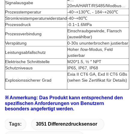
Signalausgabe
20mA/HART/RS485/Modbus…
Prozesstemperatur
-40~+130℃, - 184~+260℃
Stromkreistemperaturwiderstand
-40~+80℃
Prozessdruck
-0.1~1.6MPa
Einschraubgewinde, Flansch
Prozessverbindung
(auswählbar)
Verspätung
0-30s ununterbrochen justierbar
Hoher /low-Modus, Feld
Leistungsabfallschutz
justierbar
Elektrische Schnittstelle
M20*1.5, ½ ″ NPT
Schutzniveaus
IP65, IP67, IP68
Exia II CT6 GA, Exd II CT6 GBs
Explosionssicherer Grad
(sehen Sie Zertifikat für Details)
※ Anmerkung: Das Produkt kann entsprechend den
spezifischen Anforderungen von Benutzern
besonders angefertigt werden.
Tags:
3051 Differenzdrucksensor