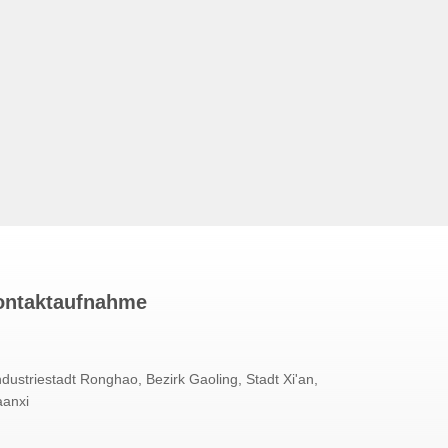
ontaktaufnahme
ndustriestadt Ronghao, Bezirk Gaoling, Stadt Xi'an,
aanxi