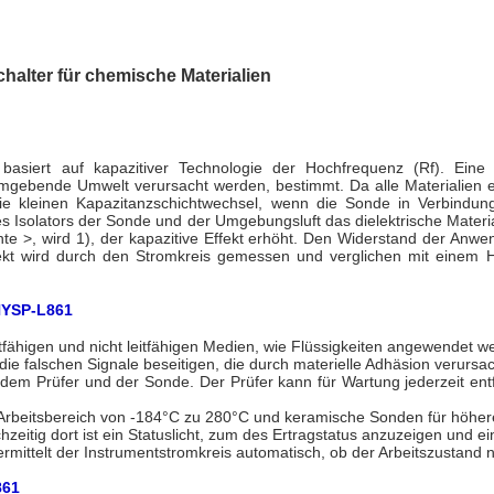
chalter für chemische Materialien
ers basiert auf kapazitiver Technologie der Hochfrequenz (Rf). 
umgebende Umwelt verursacht werden, bestimmt. Da alle Materialien e
h die kleinen Kapazitanzschichtwechsel, wenn die Sonde in Verbind
Isolators der Sonde und der Umgebungsluft das dielektrische Material w
tante >, wird 1), der kapazitive Effekt erhöht. Den Widerstand der An
kt wird durch den Stromkreis gemessen und verglichen mit einem Hinw
NYSP-L861
tfähigen und nicht leitfähigen Medien, wie Flüssigkeiten angewendet w
die falschen Signale beseitigen, die durch materielle Adhäsion verursa
 dem Prüfer und der Sonde. Der Prüfer kann für Wartung jederzeit e
 Arbeitsbereich von -184°C zu 280°C und keramische Sonden für höher
hzeitig dort ist ein Statuslicht, zum des Ertragstatus anzuzeigen und 
ermittelt der Instrumentstromkreis automatisch, ob der Arbeitszustand n
861