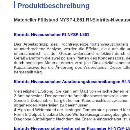
Produktbeschreibung
Materieller Füllstand NYSP-L861 Rf-Eintritts-Niveaus
Eintritts-Niveauschalter Rf-NYSP-L861
Das Arbeitsprinzip des Hochfrequenzeintrittsniveauschalt
ununterbrochene Analyse, werden die Effekte, die durch die 
unterschiedlich ist, der Gesamtwiderstand reflektiert durc
Gefäßwandform die zwei polaren Platten des Kondensators, des 
durch sonstiges Material ersetzt wird (die Dielektrizitätskons
Kapazitanzwertes die Änderung des Widerstands. Dieser Effe
hergestellt wird.
Eintritts-Niveauschalter-
Ausrüstungsbeschreibungen
Rf-
Vielseitigkeit 1.Strong: Sie kann am Maß von verschiedenen lei
2.Anti-adhesion: Der patentierte Antiadhäsionsstromkreis kann 
Sonde 3.Detachable: Es gibt keinen Kabelanschluss zwischen
abgehenden Materialien zu beeinflussen.
4.High und Widerstand der niedrigen Temperatur: passend für
Form 5.Output: bipolare DoppelWurfsrelaissignalausgabe, gleic
Diagnose 6.Intelligent: Nachdem die Energie eingeschaltet ist, 
Eintritts-Niveauschalter-
technischer Parameter
Rf-NYSP-L