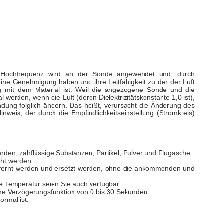
Eine Hochfrequenz wird an der Sonde angewendet und, durch
ine Genehmigung haben und ihre Leitfähigkeit zu der der Luft
ung mit dem Material ist. Weil die angezogene Sonde und die
erden, wenn die Luft (deren Dielektrizitätskonstante 1,0 ist),
wendung folglich ändern. Das heißt, verursacht die Änderung des
eis, der durch die Empfindlichkeitseinstellung (Stromkreis)
erden, zähflüssige Substanzen, Partikel, Pulver und Flugasche.
cht werden.
ntfernt werden und ersetzt werden, ohne die ankommenden und
e Temperatur seien Sie auch verfügbar.
eine Verzögerungsfunktion von 0 bis 30 Sekunden.
ormal ist.