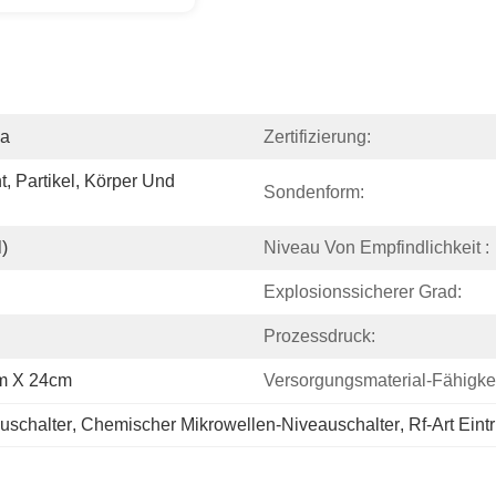
na
Zertifizierung:
, Partikel, Körper Und 
Sondenform:
)
Niveau Von Empfindlichkeit :
Explosionssicherer Grad:
Prozessdruck:
cm X 24cm
Versorgungsmaterial-Fähigkei
auschalter
, 
Chemischer Mikrowellen-Niveauschalter
, 
Rf-Art Eint