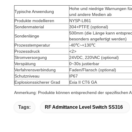
Hohe und niedrige Warnungen für F
Typische Anwendung
und andere Medien ab
Produkte modellieren
NYSP-L861
Sondenmaterial
304+PTFE (optional)
500mm (die Länge kann entspre
Sondenlänge
besonders angefertigt werden)
Prozesstemperatur
-40℃~+130℃
Prozessdruck
<2>
Stromversorgung
24VDC, 220VAC (optional)
Verspätung
0~30s justierbar
Verfahrensverbindung
Faden/Flansch (optional)
Schutzniveau
IP67
Explosionssicherer Grad
Exia II CT6 GA
Anmerkung: Produkte können entsprechend der spezifischen A
Tags:
RF Admittance Level Switch SS316