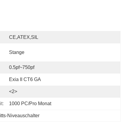
CE,ATEX,SIL
Stange
0.5pf~750pf
Exia II CT6 GA
<2>
t:
1000 PC/pro Monat
ritts-Niveauschalter