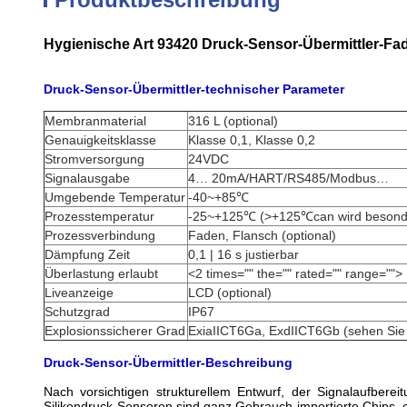
Hygienische Art 93420 Druck-Sensor-Übermittler-Fa
Druck-Sensor-Übermittler-technischer Parameter
Membranmaterial
316 L (optional)
Genauigkeitsklasse
Klasse 0,1, Klasse 0,2
Stromversorgung
24VDC
Signalausgabe
4… 20mA/HART/RS485/Modbus…
Umgebende Temperatur
-40~+85℃
Prozesstemperatur
-25~+125℃ (>+125℃can wird besonder
Prozessverbindung
Faden, Flansch (optional)
Dämpfung Zeit
0,1 | 16 s justierbar
Überlastung erlaubt
<2 times="" the="" rated="" range="">
Liveanzeige
LCD (optional)
Schutzgrad
IP67
Explosionssicherer Grad
ExiaIICT6Ga, ExdIICT6Gb (sehen Sie Ze
Druck-Sensor-Übermittler-Beschreibung
Nach vorsichtigen strukturellem Entwurf, der Signalaufbe
Silikondruck-Sensoren sind ganz Gebrauch importierte Chips, 