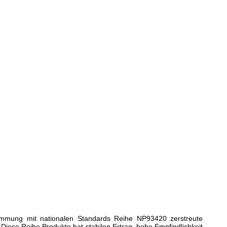
timmung mit nationalen Standards Reihe NP93420 zerstreute
iese Reihe Produkte hat stabilen Ertrag, hohe Empfindlichkeit