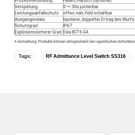
Prozessverbindung
Faden, Flansch (optional)
Verspätung
0 〜 30s justierbar
Leistungsabfallschutz
offen, nah, Feld schaltbar
Ausgangsrelais
bipolarer, doppelter Ertrag des Wurf
Schutzgrad
IP67
Explosionssicherer Grad
Exia IICT6 GA
※ Anmerkung: Produkte können entsprechend den spezifischen Anforderu
Tags:
RF Admittance Level Switch SS316