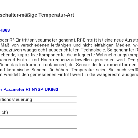
schalter-mäßige Temperatur-Art
UK863
 oder Rf-Eintrittsniveaumeter genannt. Rf-Eintritt ist eine neue Auss
Maß von verschiedenen leitfähigen und nicht leitfähigen Medien, w
 kapazitiven waagerecht ausgerichteten Technologie. So genannter Rf
strebende, kapazitive Komponente, die integrierte Wahrnehmungsk
während Eintritt mit Hochfrequenzradiowellen gemessen wird.
Der p
Wenn das Instrument funktioniert, der Sensor der Instrumentformen
nd keramische Sonden für höhere Temperatur seien Sie auch verf
it wandelt den gemessenen Eintrittswert in die waagerecht ausge
er Parameter
Rf-NYSP-UK863
ositionssteuerung
ich)