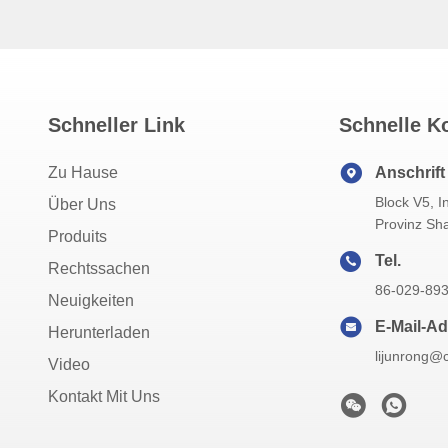
Schneller Link
Schnelle K
Zu Hause
Anschrift
Block V5, I
Über Uns
Provinz Sh
Produits
Tel.
Rechtssachen
86-029-89
Neuigkeiten
E-Mail-A
Herunterladen
lijunrong@
Video
Kontakt Mit Uns