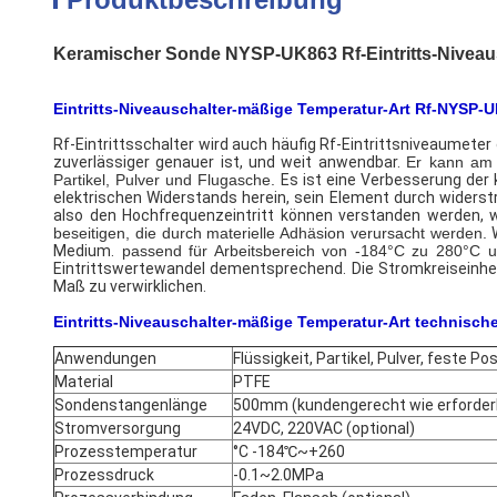
Keramischer Sonde NYSP-UK863 Rf-Eintritts-Niveau
Eintritts-Niveauschalter-mäßige Temperatur-Art Rf-NYSP-
Rf-Eintrittsschalter wird auch häufig Rf-Eintrittsniveaumeter
zuverlässiger genauer ist, und weit anwendbar.
Er kann am 
Partikel, Pulver und Flugasche.
Es ist eine Verbesserung der
elektrischen Widerstands herein, sein Element durch wider
also den Hochfrequenzeintritt können verstanden werden, 
beseitigen, die durch materielle Adhäsion verursacht werden.
Medium.
passend für Arbeitsbereich von -184°C zu 280°C u
Eintrittswertewandel dementsprechend. Die Stromkreiseinhe
Maß zu verwirklichen.
Eintritts-Niveauschalter-mäßige Temperatur-Art
technisch
Anwendungen
Flüssigkeit, Partikel, Pulver, feste P
Material
PTFE
Sondenstangenlänge
500mm (kundengerecht wie erforderl
Stromversorgung
24VDC, 220VAC (optional)
Prozesstemperatur
°C -184℃~+260
Prozessdruck
-0.1~2.0MPa