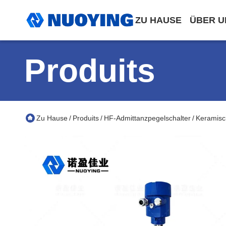
ZU HAUSE
ÜBER U
Produits
Zu Hause
Produits
HF-Admittanzpegelschalter
Keramisc
/
/
/