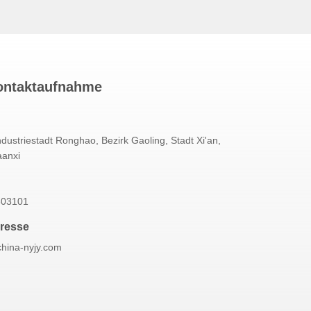
ontaktaufnahme
ndustriestadt Ronghao, Bezirk Gaoling, Stadt Xi'an,
aanxi
303101
dresse
china-nyjy.com