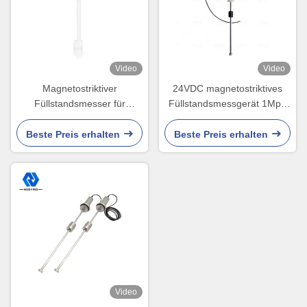
Video
Video
Magnetostriktiver
24VDC magnetostriktives
Füllstandsmesser für
Füllstandsmessgerät 1Mpa
unterirdische Lagertanks, 4–
für Öl-Wasser-Schnittstellen-
20 mA, IP67/IP68
Füllstandsgeber
Beste Preis erhalten
Beste Preis erhalten
Video