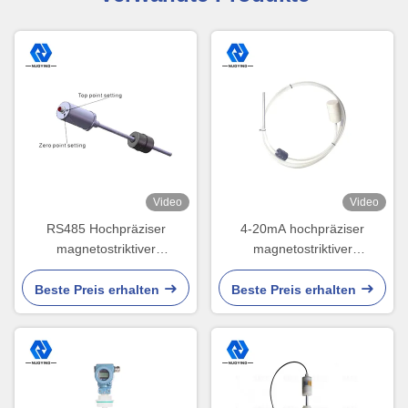
Video
Video
RS485 Hochpräziser
4-20mA hochpräziser
magnetostriktiver
magnetostriktiver
Füllstandsmesser 220VAC
Füllstandsmesser 24VDC
magnetostriktiver
Magnetrol-Füllstandsgeber
Beste Preis erhalten
Beste Preis erhalten
Füllstandstransmitter