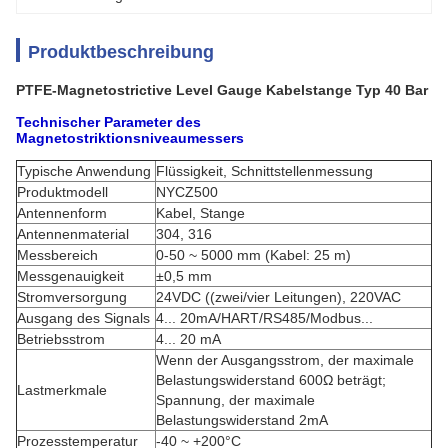
Produktbeschreibung
PTFE-Magnetostrictive Level Gauge Kabelstange Typ 40 Bar
Technischer Parameter des
Magnetostriktionsniveaumessers
Typische Anwendung
Flüssigkeit, Schnittstellenmessung
Produktmodell
NYCZ500
Antennenform
Kabel, Stange
Antennenmaterial
304, 316
Messbereich
0-50 ~ 5000 mm (Kabel: 25 m)
Messgenauigkeit
±0,5 mm
Stromversorgung
24VDC ((zwei/vier Leitungen), 220VAC
Ausgang des Signals
4... 20mA/HART/RS485/Modbus...
Betriebsstrom
4... 20 mA
Wenn der Ausgangsstrom, der maximale
Belastungswiderstand 600Ω beträgt;
Lastmerkmale
Spannung, der maximale
Belastungswiderstand 2mA
Prozesstemperatur
-40 ~ +200°C