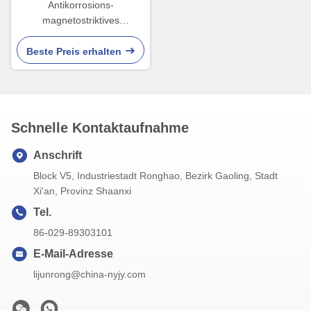
Antikorrosions-
magnetostriktives
waagerecht ausgerichtetes
Messgerät HART Float Level
Beste Preis erhalten
Transmitter
Schnelle Kontaktaufnahme
Anschrift
Block V5, Industriestadt Ronghao, Bezirk Gaoling, Stadt
Xi'an, Provinz Shaanxi
Tel.
86-029-89303101
E-Mail-Adresse
lijunrong@china-nyjy.com