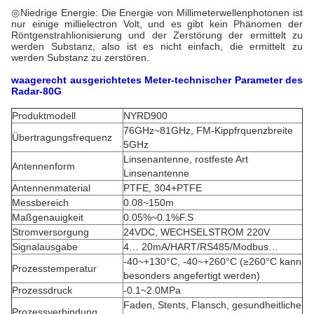
◎Niedrige Energie: Die Energie von Millimeterwellenphotonen ist
nur einige millielectron Volt, und es gibt kein Phänomen der
Röntgenstrahlionisierung und der Zerstörung der ermittelt zu
werden Substanz, also ist es nicht einfach, die ermittelt zu
werden Substanz zu zerstören.
waagerecht ausgerichtetes Meter-
technischer Parameter des
Radar-80G
Produktmodell
NYRD900
76GHz~81GHz, FM-Kippfrquenzbreite
Übertragungsfrequenz
5GHz
Linsenantenne, rostfeste Art
Antennenform
Linsenantenne
Antennenmaterial
PTFE, 304+PTFE
Messbereich
0.08~150m
Maßgenauigkeit
0.05%~0.1%F.S
Stromversorgung
24VDC, WECHSELSTROM 220V
Signalausgabe
4… 20mA/HART/RS485/Modbus…
-40~+130°C, -40~+260°C (≥260°C kann
Prozesstemperatur
besonders angefertigt werden)
Prozessdruck
-0.1~2.0MPa
Faden, Stents, Flansch, gesundheitliche
Prozessverbindung