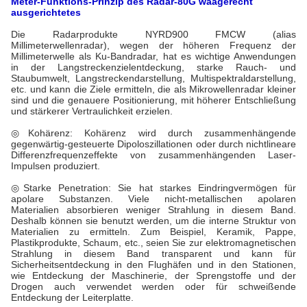
Meter-
Funktions-Prinzip
des Radar-80G waagerecht
ausgerichtetes
Die Radarprodukte NYRD900 FMCW (alias
Millimeterwellenradar), wegen der höheren Frequenz der
Millimeterwelle als Ku-Bandradar, hat es wichtige Anwendungen
in der Langstreckenzielentdeckung, starke Rauch- und
Staubumwelt, Langstreckendarstellung, Multispektraldarstellung,
etc. und kann die Ziele ermitteln, die als Mikrowellenradar kleiner
sind und die genauere Positionierung, mit höherer Entschließung
und stärkerer Vertraulichkeit erzielen.
◎Kohärenz: Kohärenz wird durch zusammenhängende
gegenwärtig-gesteuerte Dipoloszillationen oder durch nichtlineare
Differenzfrequenzeffekte von zusammenhängenden Laser-
Impulsen produziert.
◎
Starke Penetration: Sie hat starkes Eindringvermögen für
apolare Substanzen. Viele nicht-metallischen apolaren
Materialien absorbieren weniger Strahlung in diesem Band.
Deshalb können sie benutzt werden, um die interne Struktur von
Materialien zu ermitteln. Zum Beispiel, Keramik, Pappe,
Plastikprodukte, Schaum, etc., seien Sie zur elektromagnetischen
Strahlung in diesem Band transparent und kann für
Sicherheitsentdeckung in den Flughäfen und in den Stationen,
wie Entdeckung der Maschinerie, der Sprengstoffe und der
Drogen auch verwendet werden oder für schweißende
Entdeckung der Leiterplatte.