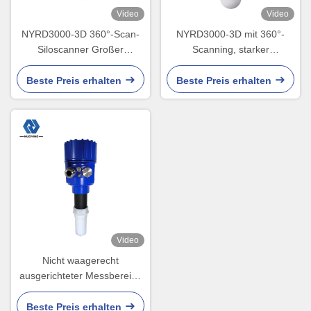
Video
Video
NYRD3000-3D 360°-Scan-
NYRD3000-3D mit 360°-
Siloscanner Großer
Scanning, starker
Temperaturbereich - 40℃
Staubdurchdringung,
bis 85℃
Volumengenauigkeit ±0,5 %
Beste Preis erhalten
Beste Preis erhalten
Video
Nicht waagerecht
ausgerichteter Messbereich
des Kontakt-NYRD-805 des
Übermittler-PTFE 0-10m
Beste Preis erhalten