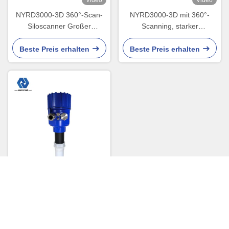
NYRD3000-3D 360°-Scan-
NYRD3000-3D mit 360°-
Siloscanner Großer
Scanning, starker
Temperaturbereich - 40℃
Staubdurchdringung,
bis 85℃
Volumengenauigkeit ±0,5 %
Beste Preis erhalten
Beste Preis erhalten
Video
Nicht waagerecht
ausgerichteter Messbereich
des Kontakt-NYRD-805 des
Übermittler-PTFE 0-10m
Beste Preis erhalten