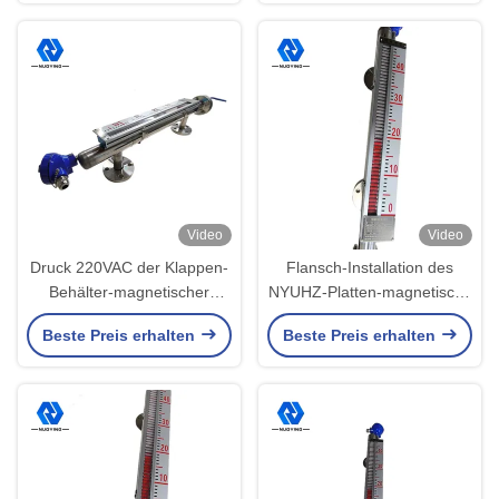
flüssiges Maß
Video
Video
Druck 220VAC der Klappen-
Flansch-Installation des
Behälter-magnetischer
NYUHZ-Platten-magnetische
waagerecht ausgerichteter
waagerecht ausgerichtete
Beste Preis erhalten
Beste Preis erhalten
Meter-hohen Temperatur
Übermittler-6m