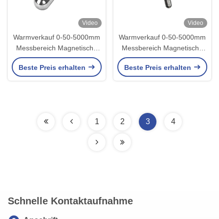
Video
Video
Warmverkauf 0-50-5000mm
Warmverkauf 0-50-5000mm
Messbereich Magnetische
Messbereich Magnetische
Flüssigkeitsmessung mit
Flüssigkeitsmessung mit
Beste Preis erhalten
Beste Preis erhalten
hoher Genauigkeit
hoher Genauigkeit
1
2
3
4
Schnelle Kontaktaufnahme