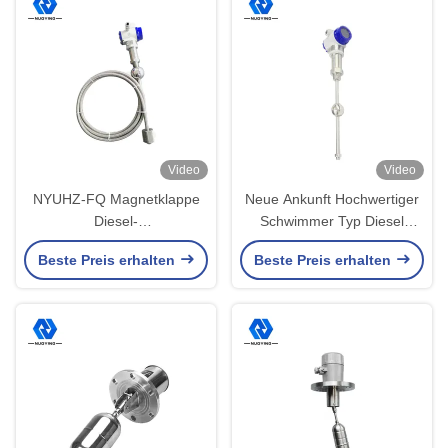
Video
Video
NYUHZ-FQ Magnetklappe
Neue Ankunft Hochwertiger
Diesel-
Schwimmer Typ Diesel
Kraftstoffstandsanzeige
Brennstoffbehälter
Beste Preis erhalten
Beste Preis erhalten
Schwimmer-Kraftstofftank-
Magnetische Klappe
Füllstandsmesser
Höhenmessgerät
Hochwertige magnetische
Magnetische
Füllstandsanzeige
Höhenmessgerät