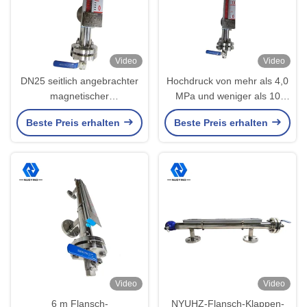
Video
Video
DN25 seitlich angebrachter
Hochdruck von mehr als 4,0
magnetischer
MPa und weniger als 10
Höhenanzeiger IP65 SS304
Mpa
Beste Preis erhalten
Beste Preis erhalten
für die petrochemische
Magnetklappenflüssigkeitsmessg
Industrie
Video
Video
6 m Flansch-
NYUHZ-Flansch-Klappen-